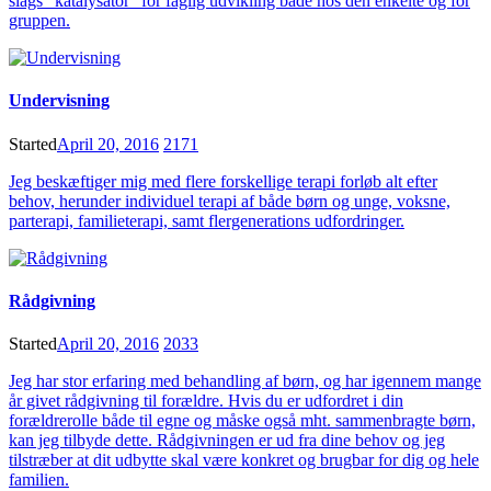
slags “katalysator” for faglig udvikling både hos den enkelte og for
gruppen.
Undervisning
Started
April 20, 2016
2171
Jeg beskæftiger mig med flere forskellige terapi forløb alt efter
behov, herunder individuel terapi af både børn og unge, voksne,
parterapi, familieterapi, samt flergenerations udfordringer.
Rådgivning
Started
April 20, 2016
2033
Jeg har stor erfaring med behandling af børn, og har igennem mange
år givet rådgivning til forældre. Hvis du er udfordret i din
forældrerolle både til egne og måske også mht. sammenbragte børn,
kan jeg tilbyde dette. Rådgivningen er ud fra dine behov og jeg
tilstræber at dit udbytte skal være konkret og brugbar for dig og hele
familien.