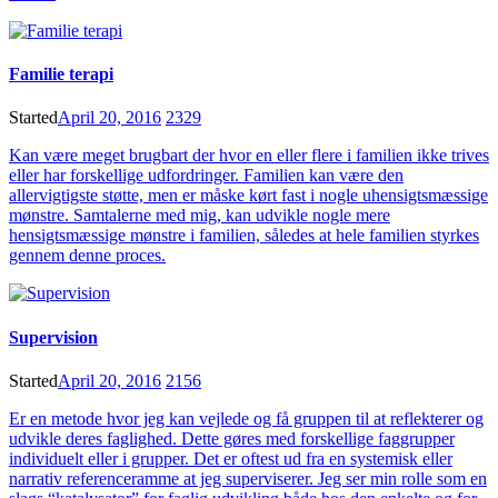
Familie terapi
Started
April 20, 2016
2329
Kan være meget brugbart der hvor en eller flere i familien ikke trives
eller har forskellige udfordringer. Familien kan være den
allervigtigste støtte, men er måske kørt fast i nogle uhensigtsmæssige
mønstre. Samtalerne med mig, kan udvikle nogle mere
hensigtsmæssige mønstre i familien, således at hele familien styrkes
gennem denne proces.
Supervision
Started
April 20, 2016
2156
Er en metode hvor jeg kan vejlede og få gruppen til at reflekterer og
udvikle deres faglighed. Dette gøres med forskellige faggrupper
individuelt eller i grupper. Det er oftest ud fra en systemisk eller
narrativ referenceramme at jeg superviserer. Jeg ser min rolle som en