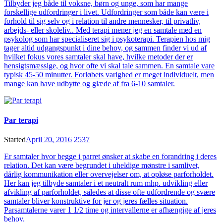
Tilbyder jeg både til voksne, børn og unge, som har mange
forskellige udfordringer i livet. Udfordringer som både kan være i
forhold til sig selv og i relation til andre mennesker, til privatliv,
arbejds- eller skoleliv.. Med terapi mener jeg en samtale med en
psykolog som har specialiseret sig i psykoterapi. Terapien hos mig
tager altid udgangspunkt i dine behov, og sammen finder vi ud af
hvilket fokus vores samtaler skal have, hvilke metoder der er
hensigtsmæssige, og hvor ofte vi skal tale sammen. En samtale vare
typisk 45-50 minutter. Forløbets varighed er meget individuelt, men
mange kan have udbytte og glæde af fra 6-10 samtaler.
Par terapi
Started
April 20, 2016
2537
Er samtaler hvor begge i parret ønsker at skabe en forandring i deres
relation. Det kan være begrundet i uheldige mønstre i samlivet,
dårlig kommunikation eller overvejelser om, at opløse parforholdet.
Her kan jeg tilbyde samtaler i et neutralt rum mhp. udvikling eller
afvikling af parforholdet, således at disse ofte udfordrende og svære
samtaler bliver konstruktive for jer og jeres fælles situation.
Parsamtalerne varer 1 1/2 time og intervallerne er afhængige af jeres
behov.