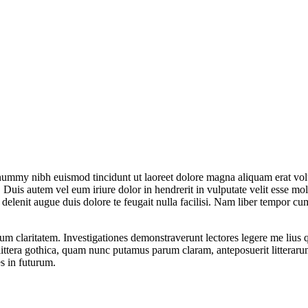
onummy nibh euismod tincidunt ut laoreet dolore magna aliquam erat vol
uis autem vel eum iriure dolor in hendrerit in vulputate velit esse moles
l delenit augue duis dolore te feugait nulla facilisi. Nam liber tempor 
eorum claritatem. Investigationes demonstraverunt lectores legere me lius
ttera gothica, quam nunc putamus parum claram, anteposuerit litterarum
s in futurum.