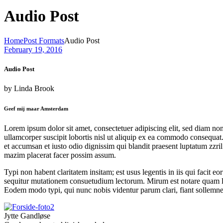
Audio Post
Home
Post Formats
Audio Post
February 19, 2016
Audio Post
by
Linda Brook
Geef mij maar Amsterdam
Lorem ipsum dolor sit amet, consectetuer adipiscing elit, sed diam n
ullamcorper suscipit lobortis nisl ut aliquip ex ea commodo consequat. D
et accumsan et iusto odio dignissim qui blandit praesent luptatum zzri
mazim placerat facer possim assum.
Typi non habent claritatem insitam; est usus legentis in iis qui facit 
sequitur mutationem consuetudium lectorum. Mirum est notare quam li
Eodem modo typi, qui nunc nobis videntur parum clari, fiant sollemne
Jytte Gandløse