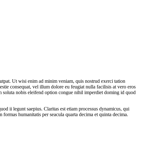
utpat. Ut wisi enim ad minim veniam, quis nostrud exerci tation
tie consequat, vel illum dolore eu feugiat nulla facilisis at vero eros
cum soluta nobis eleifend option congue nihil imperdiet doming id quod
 quod ii legunt saepius. Claritas est etiam processus dynamicus, qui
 formas humanitatis per seacula quarta decima et quinta decima.