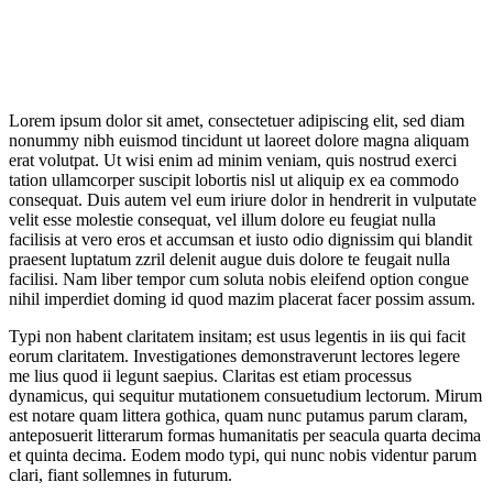
Lorem ipsum dolor sit amet, consectetuer adipiscing elit, sed diam
nonummy nibh euismod tincidunt ut laoreet dolore magna aliquam
erat volutpat. Ut wisi enim ad minim veniam, quis nostrud exerci
tation ullamcorper suscipit lobortis nisl ut aliquip ex ea commodo
consequat. Duis autem vel eum iriure dolor in hendrerit in vulputate
velit esse molestie consequat, vel illum dolore eu feugiat nulla
facilisis at vero eros et accumsan et iusto odio dignissim qui blandit
praesent luptatum zzril delenit augue duis dolore te feugait nulla
facilisi. Nam liber tempor cum soluta nobis eleifend option congue
nihil imperdiet doming id quod mazim placerat facer possim assum.
Typi non habent claritatem insitam; est usus legentis in iis qui facit
eorum claritatem. Investigationes demonstraverunt lectores legere
me lius quod ii legunt saepius. Claritas est etiam processus
dynamicus, qui sequitur mutationem consuetudium lectorum. Mirum
est notare quam littera gothica, quam nunc putamus parum claram,
anteposuerit litterarum formas humanitatis per seacula quarta decima
et quinta decima. Eodem modo typi, qui nunc nobis videntur parum
clari, fiant sollemnes in futurum.